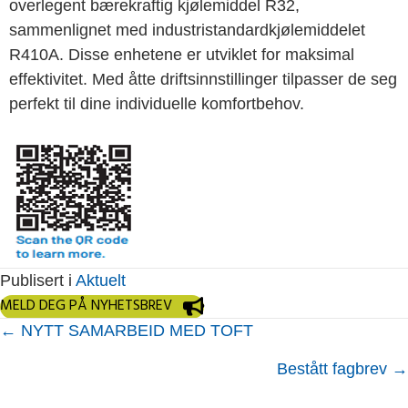
overlegent bærekraftig kjølemiddel R32,
sammenlignet med industristandardkjølemiddelet
R410A. Disse enhetene er utviklet for maksimal
effektivitet. Med åtte driftsinnstillinger tilpasser de seg
perfekt til dine individuelle komfortbehov.
Publisert i
Aktuelt
MELD DEG PÅ NYHETSBREV
Posts
← NYTT SAMARBEID MED TOFT
navigation
Bestått fagbrev →