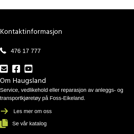
Kontaktinformasjon
476 17 777
Send en e-post til post@haugsland.no
Lenke til vår side på facebook
Vår YouTube kanal
Om Haugsland
Service, vedlikehold eller reparasjon av anleggs- og
transportkjøretøy på Foss-Eikeland.
Les mer om oss
Se vår katalog
Se vår katalog