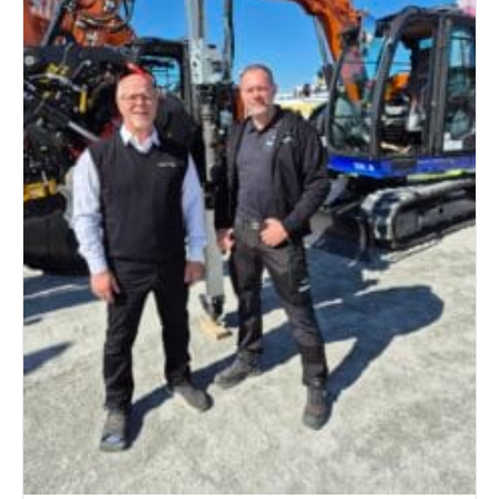
3,6 Kw fra kr 44.900, – inkl MVA