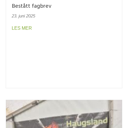
Bestått fagbrev
ys og Fjernlys
23. juni 2025
about Bestått fagbrev
LES MER