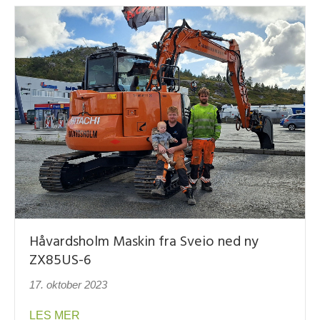
Håvardsholm Maskin fra Sveio ned ny
ZX85US-6
17. oktober 2023
about Håvardsholm Maskin fra Sveio ned ny 
LES MER