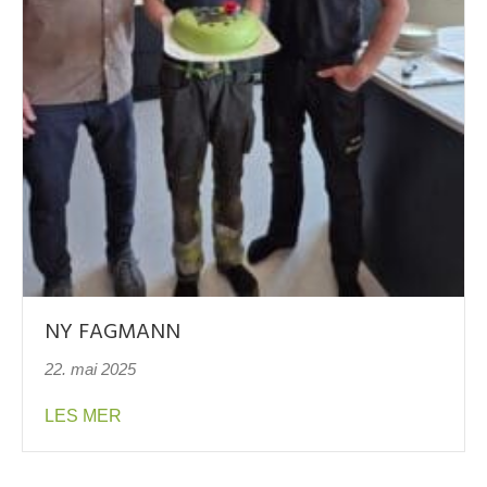
NY FAGMANN
22. mai 2025
about NY FAGMANN
LES MER