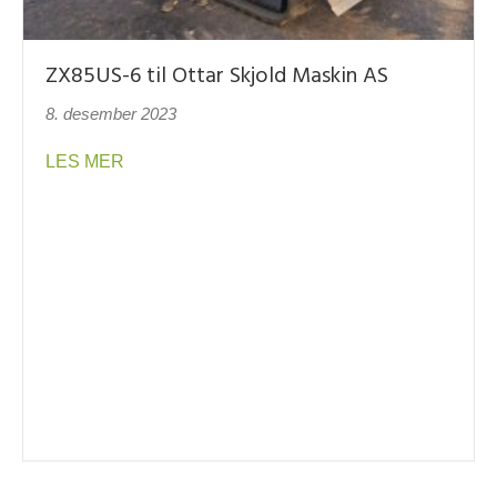
ZX85US-6 til Ottar Skjold Maskin AS
8. desember 2023
about ZX85US-6 til Ottar Skjold Maskin AS
LES MER