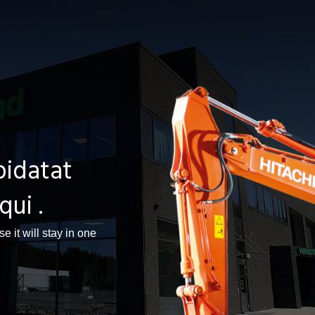
pidatat
qui .
e it will stay in one