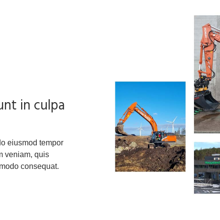
nt in culpa
d do eiusmod tempor
im veniam, quis
ommodo consequat.